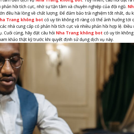
u phản hồi tích cực, nhờ sự tận tâm và chuyên nghiệp của đội ngũ.
Nh
n đều hài lòng về chất lượng. Để đảm bảo trải nghiệm tốt nhất, du 
ha Trang không bot
có uy tín không rõ ràng có thể ảnh hưởng tới 
n các nhà cung cấp có phản hồi tích cực và nhiều phản hồi hợp lệ. Điề
. Cuối cùng, hãy đặt câu hỏi
Nha Trang không bot
có uy tín khôn
tham khảo thật kỹ trước khi quyết định sử dụng dịch vụ này.