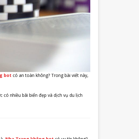
g bot
có an toàn không? Trong bài viết này,
c có nhiều bãi biển đẹp và dịch vụ du lịch
là,
Nha Trang không bot
có uy tín không?