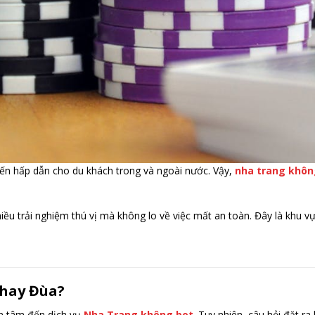
ến hấp dẫn cho du khách trong và ngoài nước. Vậy,
nha trang khôn
iều trải nghiệm thú vị mà không lo về việc mất an toàn. Đây là khu vự
 hay Đùa?
an tâm đến dịch vụ
Nha Trang không bot
. Tuy nhiên, câu hỏi đặt ra 