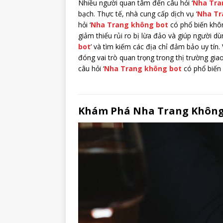
Nhiều người quan tâm đến câu hỏi ‘
Nha Tra
bạch. Thực tế, nhà cung cấp dịch vụ ‘
Nha Tr
hỏi ‘
Nha Trang không bot
có phổ biến không
giảm thiểu rủi ro bị lừa đảo và giúp người d
bot
’ và tìm kiếm các địa chỉ đảm bảo uy tín.
đóng vai trò quan trọng trong thị trường giao
câu hỏi ‘
Nha Trang không bot
có phổ biến 
Khám Phá Nha Trang Không 