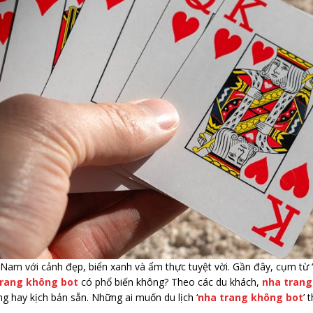
 Nam với cảnh đẹp, biển xanh và ẩm thực tuyệt vời. Gần đây, cụm từ ‘
trang không bot
có phổ biến không? Theo các du khách,
nha trang
g hay kịch bản sẵn. Những ai muốn du lịch ‘
nha trang không bot
’ 