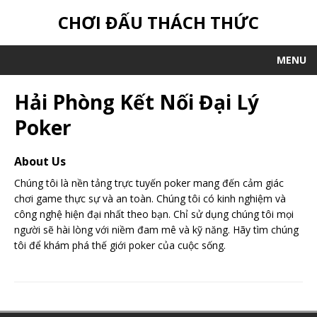
CHƠI ĐẤU THÁCH THỨC
MENU
Hải Phòng Kết Nối Đại Lý
Poker
About Us
Chúng tôi là nền tảng trực tuyến poker mang đến cảm giác
chơi game thực sự và an toàn. Chúng tôi có kinh nghiệm và
công nghệ hiện đại nhất theo bạn. Chỉ sử dụng chúng tôi mọi
người sẽ hài lòng với niềm đam mê và kỹ năng. Hãy tìm chúng
tôi để khám phá thế giới poker của cuộc sống.