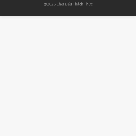
@2026 Chơi Đấu Thách Thức